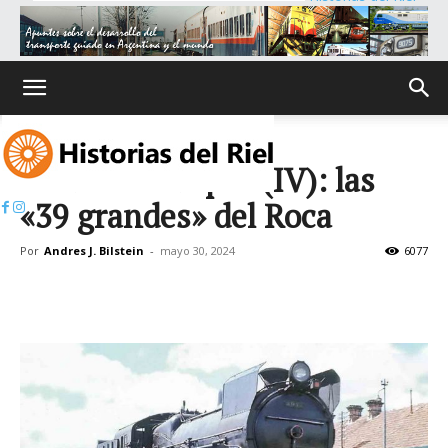
Inicio
Breves del vapor (IV): las
«39 grandes» del Roca
Por
Andres J. Bilstein
-
mayo 30, 2024
6077