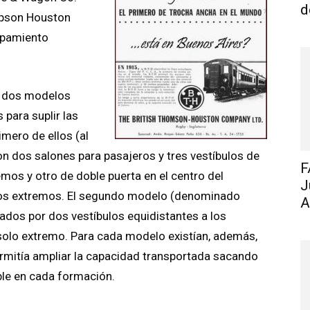
d
ompson Houston
uipamiento
r dos modelos
 para suplir las
imero de ellos (al
 dos salones para pasajeros y tres vestíbulos de
F
mos y otro de doble puerta en el centro del
J
bos extremos. El segundo modelo (denominado
A
ados por dos vestíbulos equidistantes a los
solo extremo. Para cada modelo existían, además,
rmitía ampliar la capacidad transportada sacando
ble en cada formación.