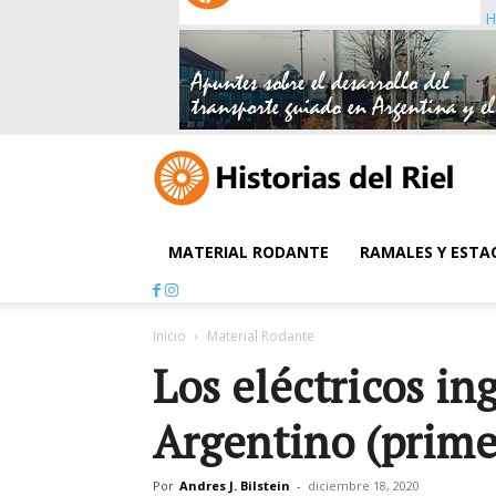
H
MATERIAL RODANTE
RAMALES Y ESTA
Inicio
Material Rodante
Los eléctricos in
Argentino (prime
Por
Andres J. Bilstein
-
diciembre 18, 2020