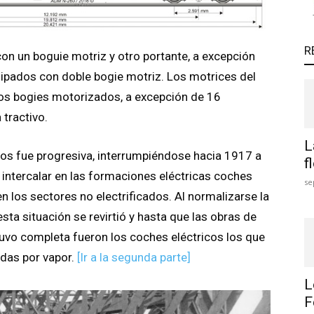
R
on un boguie motriz y otro portante, a excepción
uipados con doble bogie motriz. Los motrices del
bos bogies motorizados, a excepción de 16
 tractivo.
L
los fue progresiva, interrumpiéndose hacia 1917 a
f
a intercalar en las formaciones eléctricas coches
se
n los sectores no electrificados. Al normalizarse la
ta situación se revirtió y hasta que las obras de
stuvo completa fueron los coches eléctricos los que
adas por vapor.
[Ir a la segunda parte]
L
F