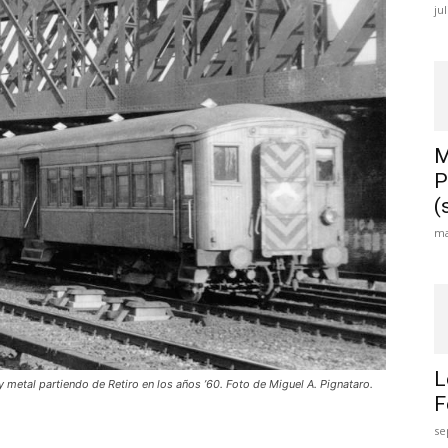
ju
M
P
(
ma
L
etal partiendo de Retiro en los años ’60. Foto de Miguel A. Pignataro.
F
se