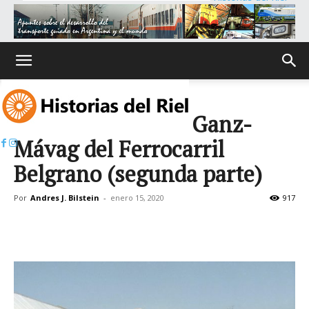
Inicio
Los coches motor Ganz-
Mávag del Ferrocarril
Belgrano (segunda parte)
Por
Andres J. Bilstein
-
enero 15, 2020
917